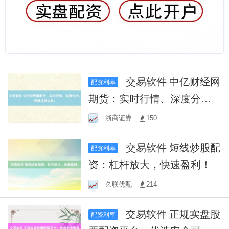
交易软件 中亿财经网
配资利率
期货：实时行情、深度分
析，把握投资先机！
浙商证券
150
交易软件 短线炒股配
配资利率
资：杠杆放大，快速盈利！
久联优配
214
交易软件 正规实盘股
配资利率