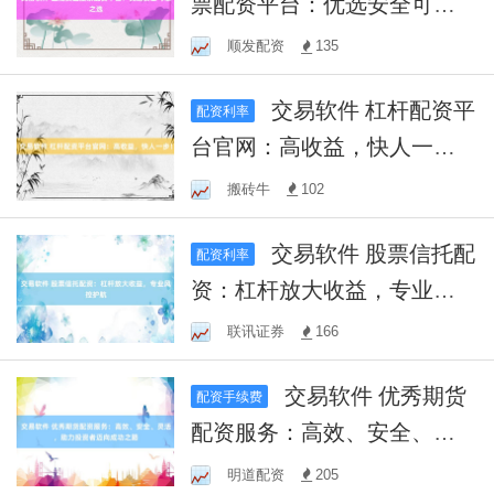
票配资平台：优选安全可靠
之选
顺发配资
135
交易软件 杠杆配资平
配资利率
台官网：高收益，快人一
步！
搬砖牛
102
交易软件 股票信托配
配资利率
资：杠杆放大收益，专业风
控护航
联讯证券
166
交易软件 优秀期货
配资手续费
配资服务：高效、安全、灵
活，助力投资者迈向成功之
明道配资
205