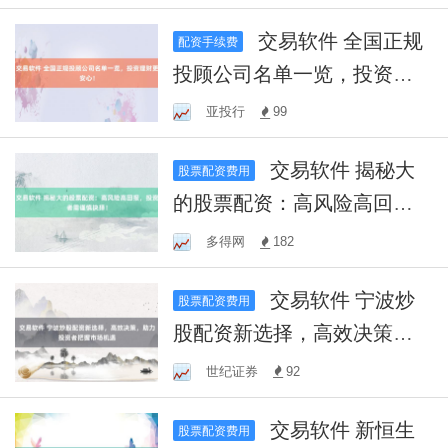
路
交易软件 全国正规
配资手续费
投顾公司名单一览，投资理
财更安心！
亚投行
99
交易软件 揭秘大
股票配资费用
的股票配资：高风险高回
报，投资者需谨慎抉择！
多得网
182
交易软件 宁波炒
股票配资费用
股配资新选择，高效决策，
助力投资者把握市场机遇
世纪证券
92
交易软件 新恒生
股票配资费用