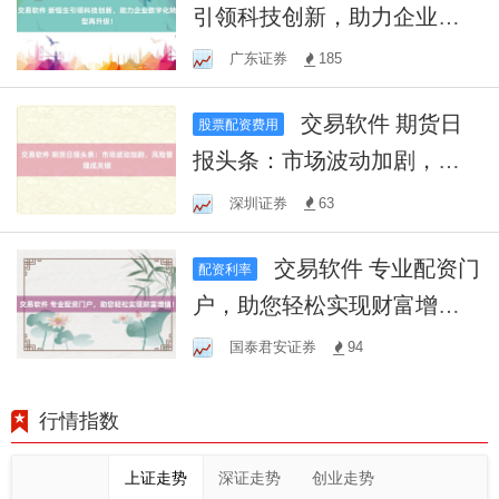
引领科技创新，助力企业数
字化转型再升级！
广东证券
185
交易软件 期货日
股票配资费用
报头条：市场波动加剧，风
险管理成关键
深圳证券
63
交易软件 专业配资门
配资利率
户，助您轻松实现财富增
值！
国泰君安证券
94
行情指数
上证走势
深证走势
创业走势