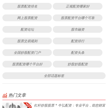
股票配资排名
正规配资哪家好
网上股票配资
股票配资平台哪个可靠
配资论坛
股市融资
股票交易规则
配资排行
全国炒股配资门户
配资头条
股票配资哪个平台好
炒股炒股配资
全部话题标签
热门文章
杠杆炒股股票 * 牛弘配资：专业平台，助您财富