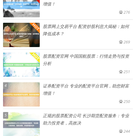
增值！
276
股票网上交易平台 配资炒股利息大揭秘：如何
降低成本？
269
股票配资官网 中国国航股票：行情走势与投资
分析
251
4
证券配资平台 专业的配资平台官网，助您财富
增值！
250
5
正规的股票配资公司 长沙期货配资服务：专业
助力投资者，高效决
244