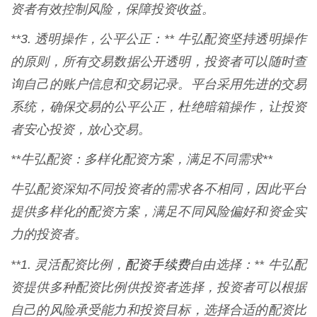
资者有效控制风险，保障投资收益。
**3. 透明操作，公平公正：** 牛弘配资坚持透明操作
的原则，所有交易数据公开透明，投资者可以随时查
询自己的账户信息和交易记录。平台采用先进的交易
系统，确保交易的公平公正，杜绝暗箱操作，让投资
者安心投资，放心交易。
**牛弘配资：多样化配资方案，满足不同需求**
牛弘配资深知不同投资者的需求各不相同，因此平台
提供多样化的配资方案，满足不同风险偏好和资金实
力的投资者。
配资手续费
**1. 灵活配资比例，
自由选择：** 牛弘配
资提供多种配资比例供投资者选择，投资者可以根据
自己的风险承受能力和投资目标，选择合适的配资比