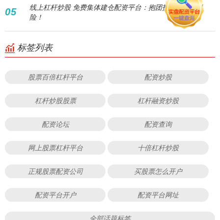
线上杠杆炒股 免费集体建仓配资平台：抱团投资，降低风
05
险！
标签列表
股票百倍杠杆平台
配资炒股
杠杆炒股股票
杠杆融资炒股
配资论坛
配资查询
网上股票杠杆平台
十倍杠杆炒股
正规股票配资公司
买股票怎么开户
配资平台开户
配资平台网址
全部话题标签