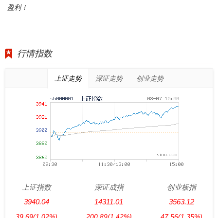
盈利！
行情指数
上证走势
深证走势
创业走势
上证指数
深证成指
创业板指
3940.04
14311.01
3563.12
39.69
(1.02%)
200.89
(1.42%)
47.56
(1.35%)