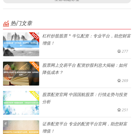
热门文章
杠杆炒股股票 * 牛弘配资：专业平台，助您财富
增值！
277
股票网上交易平台 配资炒股利息大揭秘：如何
降低成本？
269
股票配资官网 中国国航股票：行情走势与投资
分析
251
4
证券配资平台 专业的配资平台官网，助您财富
增值！