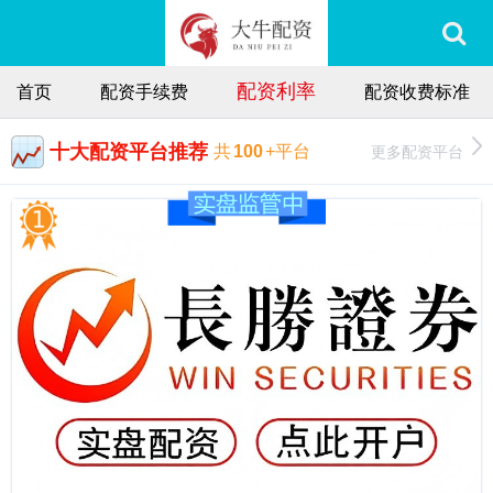
配资利率
首页
配资手续费
配资收费标准
十大配资平台推荐
更多配资平台
共
100
+平台