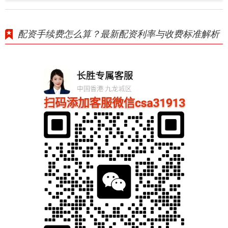
配资手续费怎么算？最新配资利率与收费标准解析