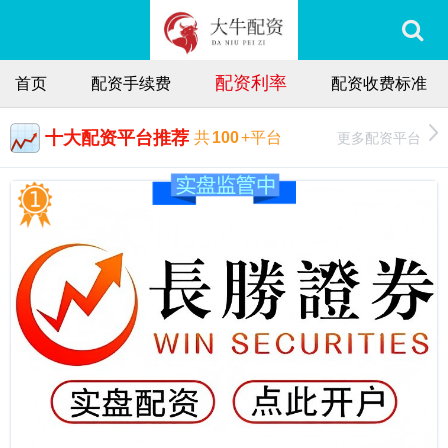
配资利率
首页
配资手续费
配资收费标准
十大配资平台推荐
更多配资平台
共
100
+平台