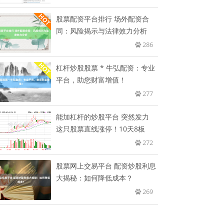
股票配资平台排行 场外配资合
同：风险揭示与法律效力分析
286
杠杆炒股股票 * 牛弘配资：专业
平台，助您财富增值！
277
能加杠杆的炒股平台 突然发力
这只股票直线涨停！10天8板
272
股票网上交易平台 配资炒股利息
大揭秘：如何降低成本？
269