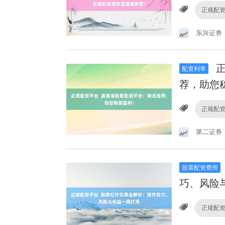
正规配
东兴证券
正
配资利率
荐，助您
正规配
第二证券
股票配资费用
巧、风险
正规配