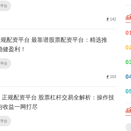
资平台
142
0
规配资平台 最靠谱股票配资平台：精选推
0
稳健盈利！
0
资平台
0
103
0
正规配资平台 股票杠杆交易全解析：操作技
与收益一网打尽
资平台