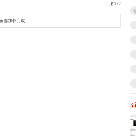
179
全部加载完成