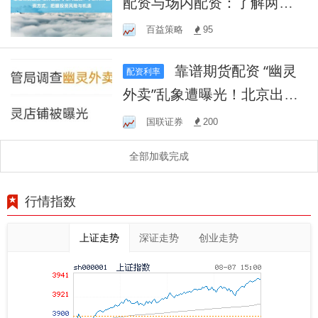
配资与场内配资：了解两种
配资方式，把握投资风险与
百益策略
95
机遇
靠谱期货配资 “幽灵
配资利率
外卖”乱象遭曝光！北京出
手：立案、停业、下架！
国联证券
200
全部加载完成
行情指数
上证走势
深证走势
创业走势