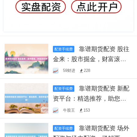
靠谱期货配资 股往
配资手续费
金来：股市掘金，财富滚滚
来！
59财进
228
靠谱期货配资 新配
配资手续费
资平台：精选推荐，助您财
富升级！
牛股王
153
靠谱期货配资 场外
配资手续费