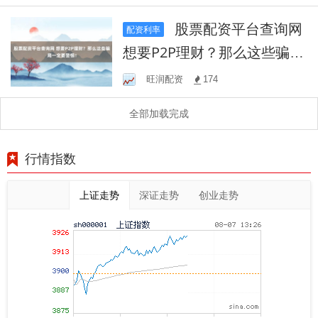
益？
股票配资平台查询网
配资利率
想要P2P理财？那么这些骗局
一定要警惕！
旺润配资
174
全部加载完成
行情指数
上证走势
深证走势
创业走势