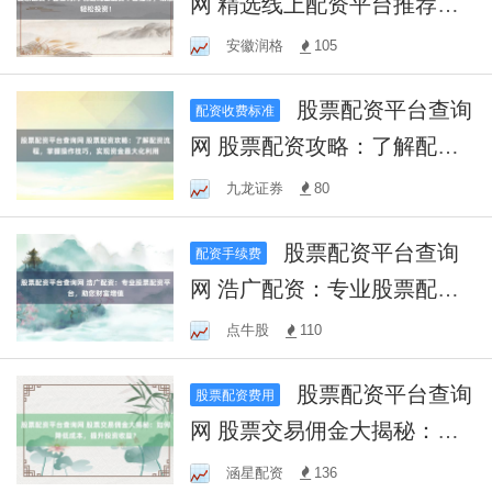
网 精选线上配资平台推荐，
助您轻松投资！
安徽润格
105
股票配资平台查询
配资收费标准
网 股票配资攻略：了解配资
流程，掌握操作技巧，实现
九龙证券
80
资金最大化利用
股票配资平台查询
配资手续费
网 浩广配资：专业股票配资
平台，助您财富增值
点牛股
110
股票配资平台查询
股票配资费用
网 股票交易佣金大揭秘：如
何降低成本，提升投资收
涵星配资
136