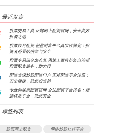
最近发表
股票交易工具 正规网上配资官网，安全高效
1
投资之选
股票按月配资 创盈财富平台真实性探究：投
2
资者必看的信誉与安全
股票交易佣金怎么算 恩施土家族苗族自治州
3
股票配资服务，助力投
配资资深炒股配资门户 正规配资平台注册：
4
安全便捷，助您投资起
专业的股票配资官网 合法配资平台排名：精
5
选优质平台，助您安全
标签列表
股票网上配资
网络炒股杠杆平台