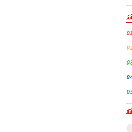
0
0
0
0
0