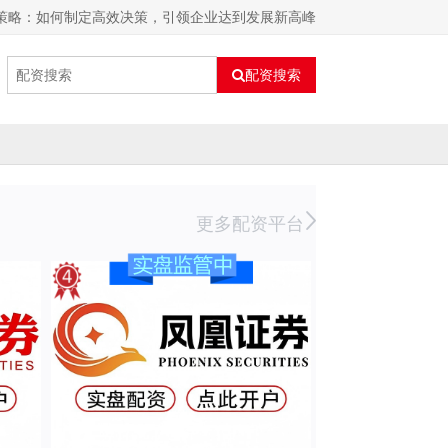
点策略：如何制定高效决策，引领企业达到发展新高峰
配资搜索
更多配资平台