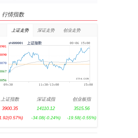
行情指数
上证走势
深证走势
创业走势
上证指数
深证成指
创业板指
3900.35
14110.12
3515.56
1.92
(0.57%)
-34.08
(-0.24%)
-19.58
(-0.55%)