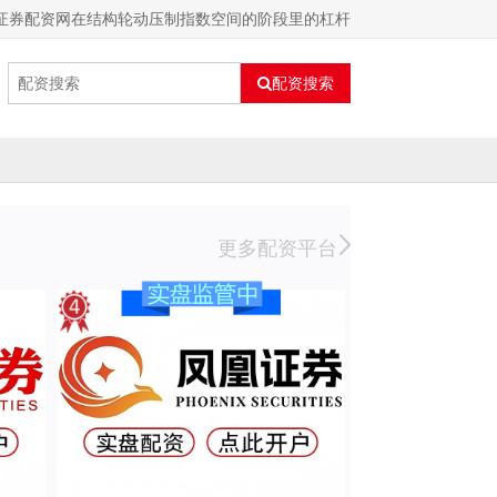
证券配资网在结构轮动压制指数空间的阶段里的杠杆
配资搜索
更多配资平台