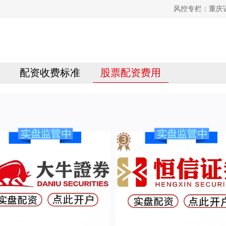
风控专栏：重庆
配资收费标准
股票配资费用