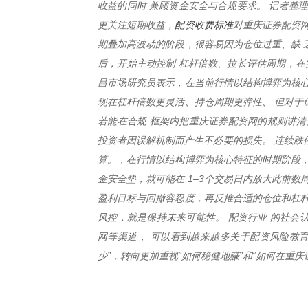
收益的同时 兼顾资金安全与合规要求。 记者整
配资收费标准
更关注短期收益，
对重庆证券配资
期叠加高波动的阶段，很容易因为仓位过重、缺 
后，开始主动控制 杠杆倍数、拉长评估周期，在
昌市场研究员表示，在当前行情以结构博弈为核心
现在杠杆倍数更灵活、持仓周期更弹性、 但对于
若能在合规 框架内把重庆证券配资网的规则讲清
投资者因误解机制而产生不必要的损失。 连续跌停期
算。，在行情以结构博弈为核心特征的时期阶段，
金安全垫，就可能在 1–3个交易日内放大此前
盈利目标与回撤容忍度，再反推合适的仓位和杠杆
风控，就是保持未来可能性。 配资行业 的社会
网等渠道， 可以看到越来越多关于配资风险教育
少”，转向更加重视“如何稳健地赚”和“如何在重庆