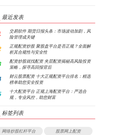
最近发表
交易软件 期货日报头条：市场波动加剧，风
1
险管理成关键
正规配资炒股 聚股盘平台是否正规？全面解
2
析其合规性与安全性
配资炒股就找配资 夹层配资揭秘高风险投资
3
策略，探寻高回报背后
财云股票配资 十大正规配资平台排名：精选
4
榜单助您安全投资
十大配资平台 正规上海配资平台：严选合
5
规，专业风控，助您财富
标签列表
网络炒股杠杆平台
股票网上配资