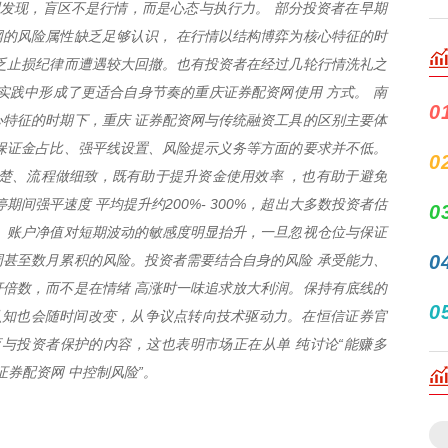
理发现，盲区不是行情，而是心态与执行力。 部分投资者在早期
网的风险属性缺乏足够认识， 在行情以结构博弈为核心特征的时
乏止损纪律而遭遇较大回撤。也有投资者在经过几轮行情洗礼之
实践中形成了更适合自身节奏的重庆证券配资网使用 方式。 南
0
特征的时期下，重庆 证券配资网与传统融资工具的区别主要体
保证金占比、强平线设置、风险提示义务等方面的要求并不低。
0
楚、流程做细致，既有助于提升资金使用效率 ，也有助于避免
间强平速度 平均提升约200%- 300%，超出大多数投资者估
0
 账户净值对短期波动的敏感度明显抬升，一旦忽视仓位与保证
0
数周甚至数月累积的风险。投资者需要结合自身的风险 承受能力、
倍数，而不是在情绪 高涨时一味追求放大利润。保持有底线的
0
认知也会随时间改变，从争议点转向技术驱动力。在恒信证券官
与投资者保护的内容，这也表明市场正在从单 纯讨论“能赚多
证券配资网 中控制风险”。