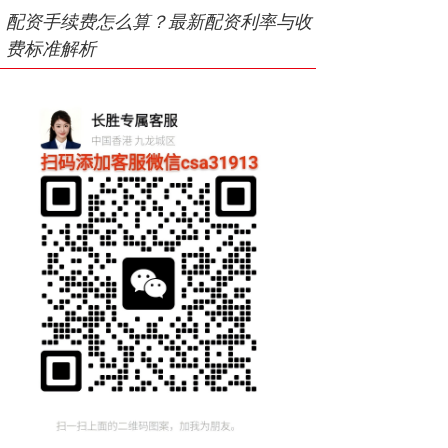
配资手续费怎么算？最新配资利率与收
费标准解析