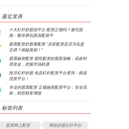
最近发表
十大杠杆炒股指平台 配资正规吗？避坑指
1
南：教你辨别真假配资平
股票配资炒股看配资 “兆富配资是否为实盘
2
交易？揭秘真相！”
股票融资配资 股民配资炒股新策略：高效利
3
用资金，把握市场机遇
按月杠杆炒股 免息杠杆配资平台查询：精选
4
优质平台！
专业的股票配资 正规融资配资平台：安全高
5
效，助您财富增值
标签列表
股票网上配资
网络炒股杠杆平台