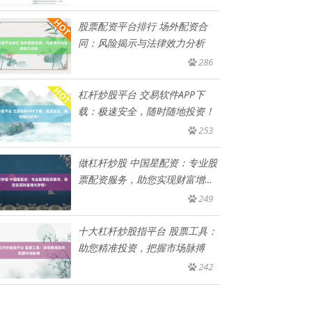
股票配资平台排行 场外配资合
同：风险揭示与法律效力分析
286
杠杆炒股平台 交易软件APP下
载：极速安全，随时随地投资！
253
做杠杆炒股 中国星配资：专业股
票配资服务，助您实现财富增长
梦
249
十大杠杆炒股指平台 股票工具：
助您精准投资，把握市场脉搏
242