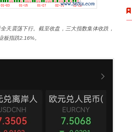
全天震荡下行。截至收盘，三大指数集体收跌，
业板指跌2.16%。
。