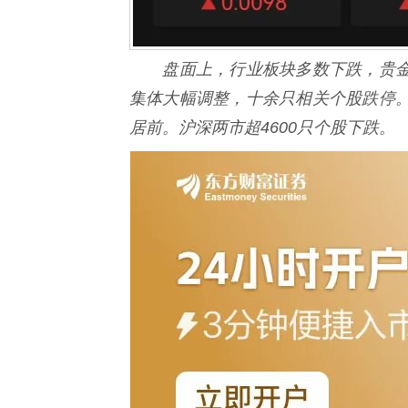
盘面上，行业板块多数下跌，贵金
集体大幅调整，十余只相关个股跌停
居前。沪深两市超4600只个股下跌。