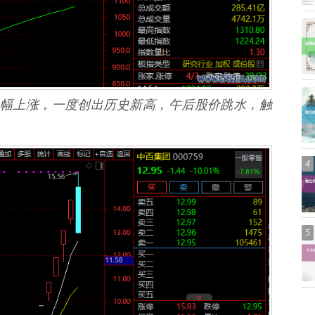
幅上涨，一度创出历史新高，午后股价跳水，触
4
5