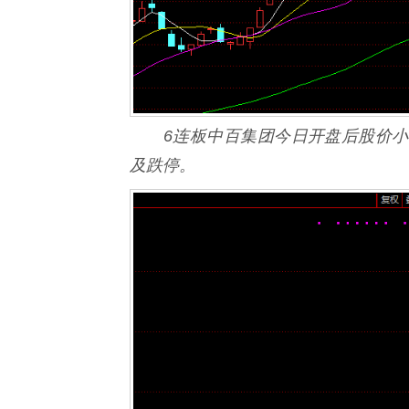
6连板中百集团今日开盘后股价小
及跌停。